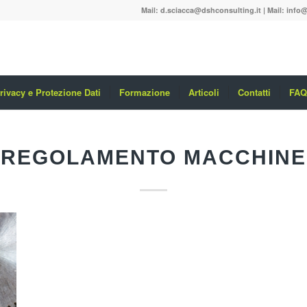
Mail:
d.sciacca@dshconsulting.it
| Mail:
info@
rivacy e Protezione Dati
Formazione
Articoli
Contatti
FAQ
REGOLAMENTO MACCHINE