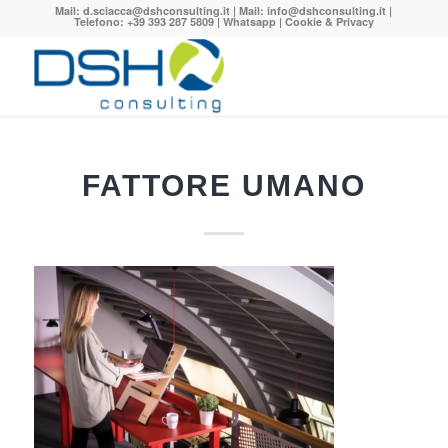
Mail:
d.sciacca@dshconsulting.it
| Mail:
info@dshconsulting.it
|
Telefono: +39 393 287 5809 |
Whatsapp
|
Cookie & Privacy
FATTORE UMANO