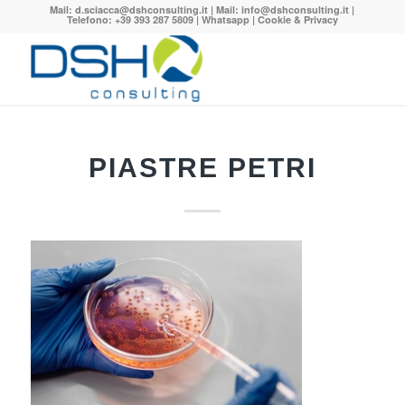
Mail:
d.sciacca@dshconsulting.it
| Mail:
info@dshconsulting.it
|
Telefono: +39 393 287 5809 |
Whatsapp
|
Cookie & Privacy
PIASTRE PETRI