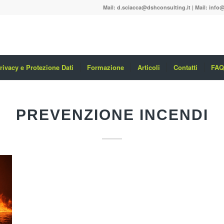
Mail:
d.sciacca@dshconsulting.it
| Mail:
info@
rivacy e Protezione Dati
Formazione
Articoli
Contatti
FAQ
PREVENZIONE INCENDI