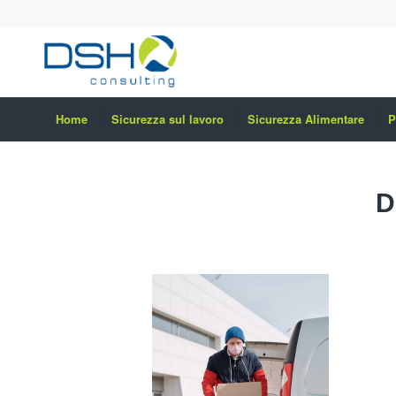
Home
Sicurezza sul lavoro
Sicurezza Alimentare
P
D