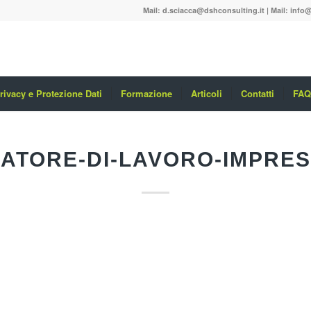
Mail:
d.sciacca@dshconsulting.it
| Mail:
info@
rivacy e Protezione Dati
Formazione
Articoli
Contatti
FAQ
ATORE-DI-LAVORO-IMPRE