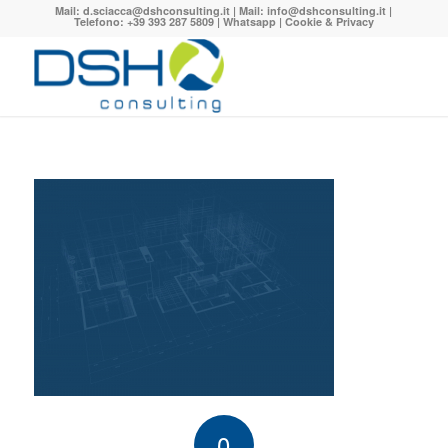
Mail:
d.sciacca@dshconsulting.it
| Mail:
info@dshconsulting.it
|
Telefono: +39 393 287 5809 |
Whatsapp
|
Cookie & Privacy
0